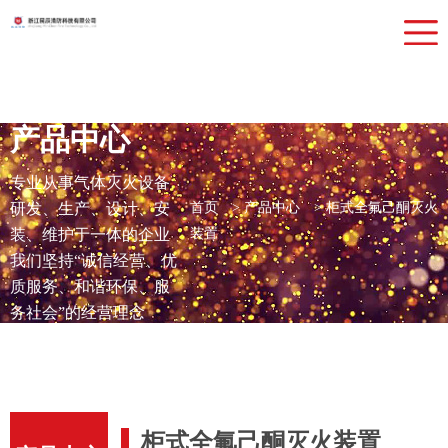
网站首页
关于我们
产品中心
产品中心
检测设备
专业从事气体灭火设备
行业应用
研发、生产、设计、安
首页
>
产品中心
>
柜式全氟己酮灭火
新闻动态
装、维护于一体的企业
装置
我们坚持“诚信经营、优
联系我们
质服务、和谐环保、服
务社会”的经营理念
柜式全氟己酮灭火装置