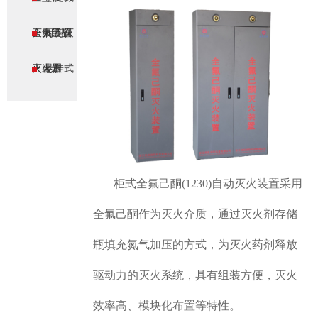
灭火装置
全氟己酮
厨房灭
灭火器
火装置
悬挂式
全氟己酮
灭火装置
柜式全氟己酮(1230)自动灭火装置
采用
全氟己酮作为灭火介质，通过灭
火剂存储
瓶填充氮气加压的方式，为灭
火药剂释放
驱动力的灭火系统，具有组
装方便，灭火
效率高、模块化布置等特
性。