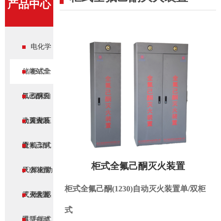
产品中心
电化学
储能站全
柜式全
氟己酮自
氟己酮灭
机床自
动灭火系
火装置
动灭火装
非储压
统
置
全氟己酮
机架式
柜式全氟己酮灭火装置
灭火装置
1U2U自动
探火管
柜式全氟己酮(1230)
自动灭火装置单/双柜
灭火装置
式灭火装
微型感
式
置
温型自动
手提式