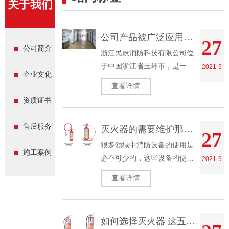
关于我们
公司产品被广泛应用于地铁 综合管廊 石油化工
27
公司简介
浙江民辰消防科技有限公司位
于中国浙江省玉环市，是一家
2021-9
企业文化
专业从事储能消防设备及气体
查看详情
灭火设备的研发、生产、设
资质证书
计、安装、维护于一体的企
业。公司坐落于玉环市楚门工
售后服务
灭火器的需要维护那些方面
27
业园区，厂区建筑面积12000平
很多领域中消防设备的使用是
方…
施工案例
必不可少的，这些设备的使用
2021-9
是我们每个人都应该掌握的。
查看详情
今天我们就不说消防设备的使
用了，就来说说它们的维护保
养。灭火器作为最常见的消防
如何选择灭火器 这五类你可以了解一下
设备，它的使用中，维护保养