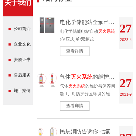
关于我们
电化学储能站全氟己酮自动
灭
27
公司简介
电化学储能电站自动
灭火系统
(储压式)单/双柜式
2023-4
企业文化
查看详情
资质证书
售后服务
气体
灭火系统
的维护与保养问题
27
气体
灭火系统
的维护与保养问
施工案例
题 1、对防护分区环境的维护
2021-9
保养：
查看详情
民辰消防告诉你 七氟丙烷气体